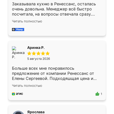
Заказывала кухню в Ренессанс, осталась
очень довольна. Менеджер всё быстро
посчитала, на вопросы отвечала сразу.
Замерщик приехал в субботу, подошёл к
Читать полностью
делу со всей ответственностью. Собрали
за день, ребята работали аккуратно, даже
пыли почти не было. Качество отличное,
ящики ходят плавно, ничего не скрипит.
Всё подошло как влитое.
Аринка Р.
5 августа 2026
Больше всех мне понравилось
предложение от компании Ренессанс от
Елены Сергеевой. Подходяшщая цена и
короткие сроки изготовления. Приехавший
Читать полностью
для замера сотрудник Владислав
предложил по моему эскизу самый
1
подходящий вариант шкафа. Немного его
видоизменил, получилось даже лучше, чем
я хотела.
Ярослава