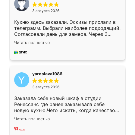
3 августа 2026
Кухню здесь заказали. Эскизы прислали в
телеграмм. Выбрали наиболее подходящий.
Согласовали день для замера. Через 3
недели кухня была уже готова. Остались
Читать полностью
довольны работой. Спасибо Ренессанс
мебель за качественную работу!
yaroslava1986
3 августа 2026
Заказала себе новый шкаф в студии
Ренессанс где ранее заказывала себе
новую кухню.Чего искать, когда качеством
вполне довольна. Служит кухня уже почти
Читать полностью
два года, нареканий нет.