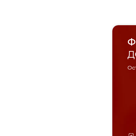
Ф
Д
Ост