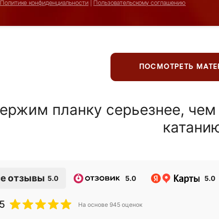
Политике конфиденциальности
|
Пользовательскому соглашению
ПОСМОТРЕТЬ МАТ
ержим планку серьезнее, чем
катани
е отзывы
5.0
5.0
5.0
5
На основе
945
оценок