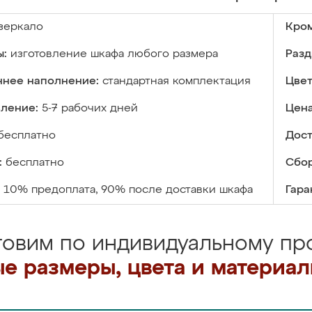
зеркало
Кром
ы:
изготовление шкафа любого размера
Разд
ннее наполнение:
стандартная комплектация
Цвет
вление:
5-7 рабочих дней
Цена
бесплатно
Дост
:
бесплатно
Сбор
10% предоплата, 90% после доставки шкафа
Гара
товим по индивидуальному про
е размеры, цвета и материа