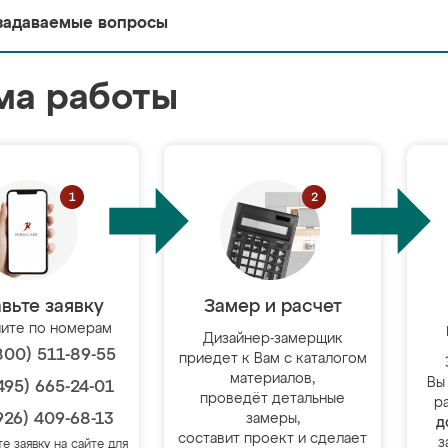
задаваемые вопросы
ма работы
вьте заявку
Замер и расчет
ите по номерам
Дизайнер-замерщик
800) 511-89-55
приедет к Вам с каталогом
материалов,
Вы
495) 665-24-01
проведёт детальные
р
926) 409-68-13
замеры,
д
составит проект и сделает
з
те заявку на сайте для