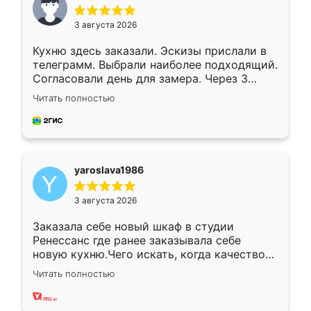
3 августа 2026
Кухню здесь заказали. Эскизы прислали в
телеграмм. Выбрали наиболее подходящий.
Согласовали день для замера. Через 3
недели кухня была уже готова. Остались
Читать полностью
довольны работой. Спасибо Ренессанс
мебель за качественную работу!
yaroslava1986
3 августа 2026
Заказала себе новый шкаф в студии
Ренессанс где ранее заказывала себе
новую кухню.Чего искать, когда качеством
вполне довольна. Служит кухня уже почти
Читать полностью
два года, нареканий нет.