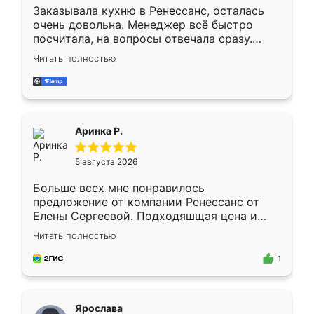
Заказывала кухню в Ренессанс, осталась
очень довольна. Менеджер всё быстро
посчитала, на вопросы отвечала сразу.
Замерщик приехал в субботу, подошёл к
Читать полностью
делу со всей ответственностью. Собрали
за день, ребята работали аккуратно, даже
пыли почти не было. Качество отличное,
ящики ходят плавно, ничего не скрипит.
Всё подошло как влитое.
Аринка Р.
5 августа 2026
Больше всех мне понравилось
предложение от компании Ренессанс от
Елены Сергеевой. Подходяшщая цена и
короткие сроки изготовления. Приехавший
Читать полностью
для замера сотрудник Владислав
предложил по моему эскизу самый
1
подходящий вариант шкафа. Немного его
видоизменил, получилось даже лучше, чем
я хотела.
Ярослава