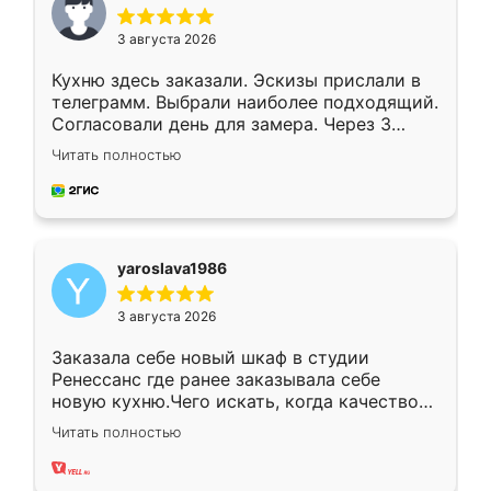
3 августа 2026
Кухню здесь заказали. Эскизы прислали в
телеграмм. Выбрали наиболее подходящий.
Согласовали день для замера. Через 3
недели кухня была уже готова. Остались
Читать полностью
довольны работой. Спасибо Ренессанс
мебель за качественную работу!
yaroslava1986
3 августа 2026
Заказала себе новый шкаф в студии
Ренессанс где ранее заказывала себе
новую кухню.Чего искать, когда качеством
вполне довольна. Служит кухня уже почти
Читать полностью
два года, нареканий нет.