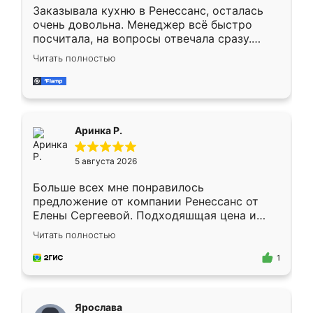
Заказывала кухню в Ренессанс, осталась
очень довольна. Менеджер всё быстро
посчитала, на вопросы отвечала сразу.
Замерщик приехал в субботу, подошёл к
Читать полностью
делу со всей ответственностью. Собрали
за день, ребята работали аккуратно, даже
пыли почти не было. Качество отличное,
ящики ходят плавно, ничего не скрипит.
Всё подошло как влитое.
Аринка Р.
5 августа 2026
Больше всех мне понравилось
предложение от компании Ренессанс от
Елены Сергеевой. Подходяшщая цена и
короткие сроки изготовления. Приехавший
Читать полностью
для замера сотрудник Владислав
предложил по моему эскизу самый
1
подходящий вариант шкафа. Немного его
видоизменил, получилось даже лучше, чем
я хотела.
Ярослава