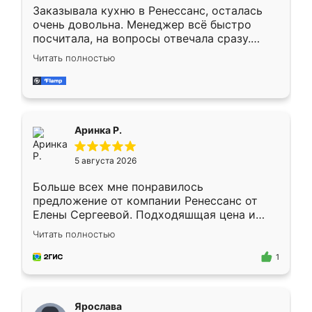
Заказывала кухню в Ренессанс, осталась
очень довольна. Менеджер всё быстро
посчитала, на вопросы отвечала сразу.
Замерщик приехал в субботу, подошёл к
Читать полностью
делу со всей ответственностью. Собрали
за день, ребята работали аккуратно, даже
пыли почти не было. Качество отличное,
ящики ходят плавно, ничего не скрипит.
Всё подошло как влитое.
Аринка Р.
5 августа 2026
Больше всех мне понравилось
предложение от компании Ренессанс от
Елены Сергеевой. Подходяшщая цена и
короткие сроки изготовления. Приехавший
Читать полностью
для замера сотрудник Владислав
предложил по моему эскизу самый
1
подходящий вариант шкафа. Немного его
видоизменил, получилось даже лучше, чем
я хотела.
Ярослава