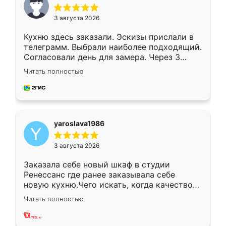
3 августа 2026
Кухню здесь заказали. Эскизы прислали в
телеграмм. Выбрали наиболее подходящий.
Согласовали день для замера. Через 3
недели кухня была уже готова. Остались
Читать полностью
довольны работой. Спасибо Ренессанс
мебель за качественную работу!
yaroslava1986
3 августа 2026
Заказала себе новый шкаф в студии
Ренессанс где ранее заказывала себе
новую кухню.Чего искать, когда качеством
вполне довольна. Служит кухня уже почти
Читать полностью
два года, нареканий нет.