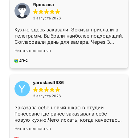
я хотела.
Ярослава
3 августа 2026
Кухню здесь заказали. Эскизы прислали в
телеграмм. Выбрали наиболее подходящий.
Согласовали день для замера. Через 3
недели кухня была уже готова. Остались
Читать полностью
довольны работой. Спасибо Ренессанс
мебель за качественную работу!
yaroslava1986
3 августа 2026
Заказала себе новый шкаф в студии
Ренессанс где ранее заказывала себе
новую кухню.Чего искать, когда качеством
вполне довольна. Служит кухня уже почти
Читать полностью
два года, нареканий нет.