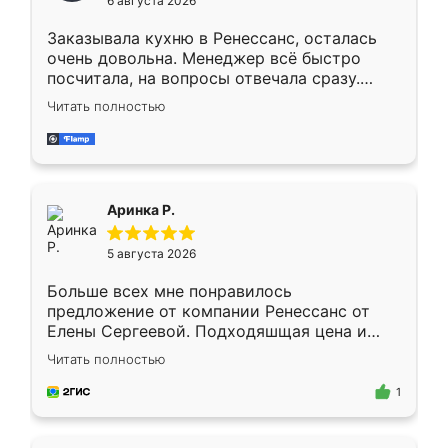
6 августа 2026
мебели буду заказывать только здесь.
Заказывала кухню в Ренессанс, осталась
очень довольна. Менеджер всё быстро
посчитала, на вопросы отвечала сразу.
Замерщик приехал в субботу, подошёл к
Читать полностью
делу со всей ответственностью. Собрали
за день, ребята работали аккуратно, даже
пыли почти не было. Качество отличное,
ящики ходят плавно, ничего не скрипит.
Всё подошло как влитое.
Аринка Р.
5 августа 2026
Больше всех мне понравилось
предложение от компании Ренессанс от
Елены Сергеевой. Подходяшщая цена и
короткие сроки изготовления. Приехавший
Читать полностью
для замера сотрудник Владислав
предложил по моему эскизу самый
1
подходящий вариант шкафа. Немного его
видоизменил, получилось даже лучше, чем