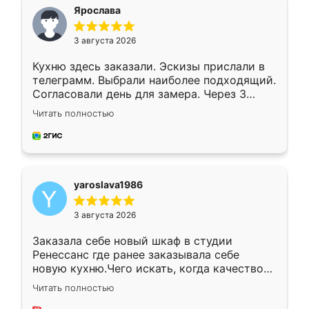
я хотела.
Ярослава
3 августа 2026
Кухню здесь заказали. Эскизы прислали в
телеграмм. Выбрали наиболее подходящий.
Согласовали день для замера. Через 3
недели кухня была уже готова. Остались
Читать полностью
довольны работой. Спасибо Ренессанс
мебель за качественную работу!
yaroslava1986
3 августа 2026
Заказала себе новый шкаф в студии
Ренессанс где ранее заказывала себе
новую кухню.Чего искать, когда качеством
вполне довольна. Служит кухня уже почти
Читать полностью
два года, нареканий нет.