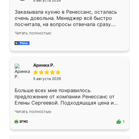
6 августа 2026
мебели буду заказывать только здесь.
Заказывала кухню в Ренессанс, осталась
очень довольна. Менеджер всё быстро
посчитала, на вопросы отвечала сразу.
Замерщик приехал в субботу, подошёл к
Читать полностью
делу со всей ответственностью. Собрали
за день, ребята работали аккуратно, даже
пыли почти не было. Качество отличное,
ящики ходят плавно, ничего не скрипит.
Всё подошло как влитое.
Аринка Р.
5 августа 2026
Больше всех мне понравилось
предложение от компании Ренессанс от
Елены Сергеевой. Подходяшщая цена и
короткие сроки изготовления. Приехавший
Читать полностью
для замера сотрудник Владислав
предложил по моему эскизу самый
1
подходящий вариант шкафа. Немного его
видоизменил, получилось даже лучше, чем