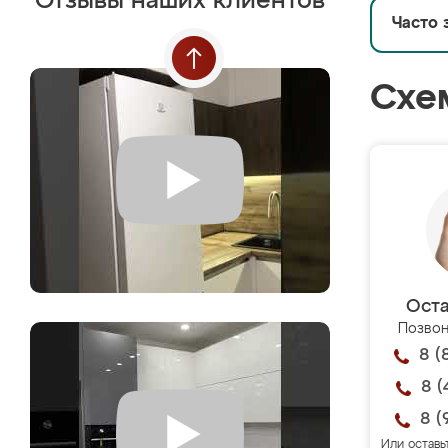
Отзывы наших клиентов
Часто 
Схе
Оста
Позвон
8 (
8 (
8 (
Или оставь