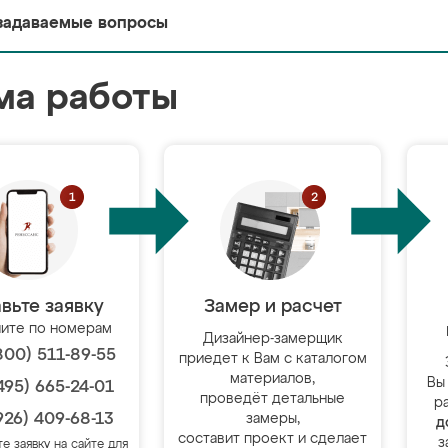
задаваемые вопросы
ма работы
вьте заявку
Замер и расчет
ите по номерам
Дизайнер-замерщик
800) 511-89-55
приедет к Вам с каталогом
материалов,
Вы
495) 665-24-01
проведёт детальные
р
926) 409-68-13
замеры,
д
составит проект и сделает
з
те заявку на сайте для