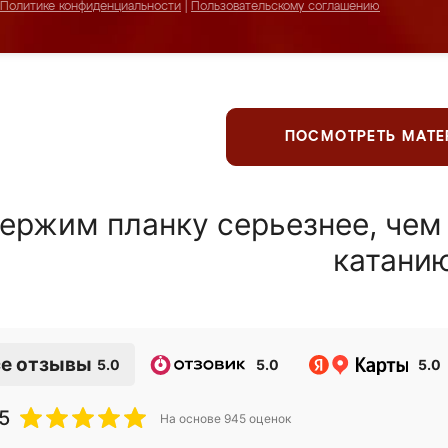
Политике конфиденциальности
|
Пользовательскому соглашению
ПОСМОТРЕТЬ МАТ
ержим планку серьезнее, чем
катани
е отзывы
5.0
5.0
5.0
5
На основе
945
оценок