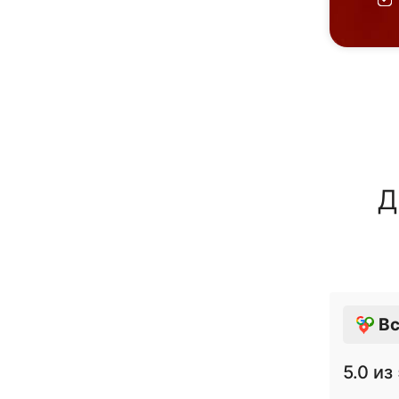
Д
Вс
5.0
из 