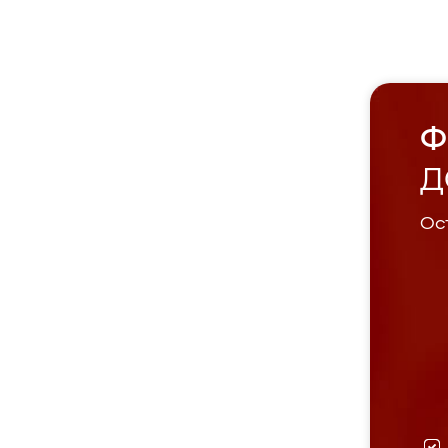
Ф
Д
Ост