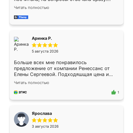
Замерщик приехал в субботу, подошёл к
Читать полностью
делу со всей ответственностью. Собрали
за день, ребята работали аккуратно, даже
пыли почти не было. Качество отличное,
ящики ходят плавно, ничего не скрипит.
Всё подошло как влитое.
Аринка Р.
5 августа 2026
Больше всех мне понравилось
предложение от компании Ренессанс от
Елены Сергеевой. Подходяшщая цена и
короткие сроки изготовления. Приехавший
Читать полностью
для замера сотрудник Владислав
предложил по моему эскизу самый
1
подходящий вариант шкафа. Немного его
видоизменил, получилось даже лучше, чем
я хотела.
Ярослава
3 августа 2026