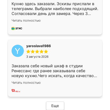
Кухню здесь заказали. Эскизы прислали в
телеграмм. Выбрали наиболее подходящий.
Согласовали день для замера. Через 3
недели кухня была уже готова. Остались
Читать полностью
довольны работой. Спасибо Ренессанс
мебель за качественную работу!
yaroslava1986
3 августа 2026
Заказала себе новый шкаф в студии
Ренессанс где ранее заказывала себе
новую кухню.Чего искать, когда качеством
вполне довольна. Служит кухня уже почти
Читать полностью
два года, нареканий нет.
Еще