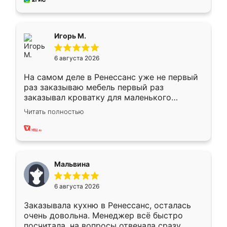
пыли почти не было. Качество отличное,
ящики ходят плавно, ничего не скрипит.
Всё подошло как влитое.
Игорь М.
6 августа 2026
На самом деле в Ренессанс уже не первый
раз заказываю мебель первый раз
заказывал кроватку для маленького
ребёнка при его рождении ,во второй раз
Читать полностью
заказал шкаф-купе. По качеству очень
хорошее сборка достаточно быстрая,
также адекватные цены. До этого
сравнивал с разными конкурентами в этом
сегменте ,выбор у конкурентов куда
Мальвина
меньше, здесь же он более разнообразный.
Мне нравится ,если что-то потребуется из
6 августа 2026
мебели буду заказывать только здесь.
Заказывала кухню в Ренессанс, осталась
очень довольна. Менеджер всё быстро
посчитала, на вопросы отвечала сразу.