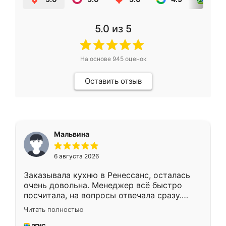
5.0
из 5
На основе
945
оценок
Оставить отзыв
Мальвина
6 августа 2026
Заказывала кухню в Ренессанс, осталась
очень довольна. Менеджер всё быстро
посчитала, на вопросы отвечала сразу.
Замерщик приехал в субботу, подошёл к
Читать полностью
делу со всей ответственностью. Собрали
за день, ребята работали аккуратно, даже