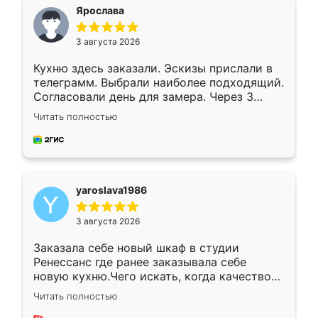
я хотела.
Ярослава
3 августа 2026
Кухню здесь заказали. Эскизы прислали в
телеграмм. Выбрали наиболее подходящий.
Согласовали день для замера. Через 3
недели кухня была уже готова. Остались
Читать полностью
довольны работой. Спасибо Ренессанс
мебель за качественную работу!
yaroslava1986
3 августа 2026
Заказала себе новый шкаф в студии
Ренессанс где ранее заказывала себе
новую кухню.Чего искать, когда качеством
вполне довольна. Служит кухня уже почти
Читать полностью
два года, нареканий нет.