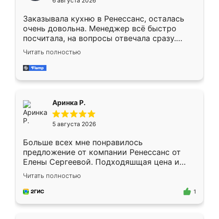
6 августа 2026
мебели буду заказывать только здесь.
Заказывала кухню в Ренессанс, осталась
очень довольна. Менеджер всё быстро
посчитала, на вопросы отвечала сразу.
Замерщик приехал в субботу, подошёл к
Читать полностью
делу со всей ответственностью. Собрали
за день, ребята работали аккуратно, даже
пыли почти не было. Качество отличное,
ящики ходят плавно, ничего не скрипит.
Всё подошло как влитое.
Аринка Р.
5 августа 2026
Больше всех мне понравилось
предложение от компании Ренессанс от
Елены Сергеевой. Подходяшщая цена и
короткие сроки изготовления. Приехавший
Читать полностью
для замера сотрудник Владислав
предложил по моему эскизу самый
1
подходящий вариант шкафа. Немного его
видоизменил, получилось даже лучше, чем