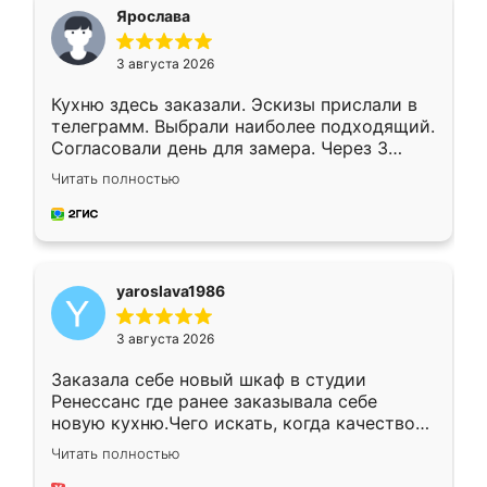
я хотела.
Ярослава
3 августа 2026
Кухню здесь заказали. Эскизы прислали в
телеграмм. Выбрали наиболее подходящий.
Согласовали день для замера. Через 3
недели кухня была уже готова. Остались
Читать полностью
довольны работой. Спасибо Ренессанс
мебель за качественную работу!
yaroslava1986
3 августа 2026
Заказала себе новый шкаф в студии
Ренессанс где ранее заказывала себе
новую кухню.Чего искать, когда качеством
вполне довольна. Служит кухня уже почти
Читать полностью
два года, нареканий нет.