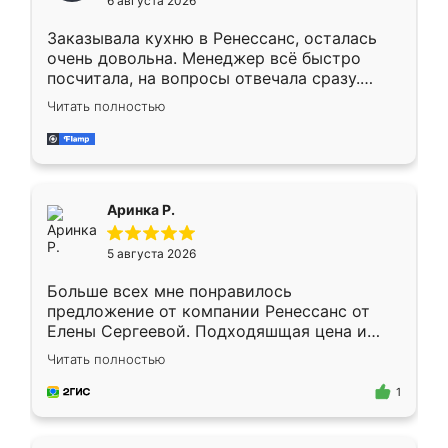
6 августа 2026
мебели буду заказывать только здесь.
Заказывала кухню в Ренессанс, осталась
очень довольна. Менеджер всё быстро
посчитала, на вопросы отвечала сразу.
Замерщик приехал в субботу, подошёл к
Читать полностью
делу со всей ответственностью. Собрали
за день, ребята работали аккуратно, даже
пыли почти не было. Качество отличное,
ящики ходят плавно, ничего не скрипит.
Всё подошло как влитое.
Аринка Р.
5 августа 2026
Больше всех мне понравилось
предложение от компании Ренессанс от
Елены Сергеевой. Подходяшщая цена и
короткие сроки изготовления. Приехавший
Читать полностью
для замера сотрудник Владислав
предложил по моему эскизу самый
1
подходящий вариант шкафа. Немного его
видоизменил, получилось даже лучше, чем