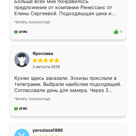
Больше всех мне понравилось
предложение от компании Ренессанс от
Елены Сергеевой. Подходяшщая цена и
короткие сроки изготовления. Приехавший
Читать полностью
для замера сотрудник Владислав
предложил по моему эскизу самый
1
подходящий вариант шкафа. Немного его
видоизменил, получилось даже лучше, чем
я хотела.
Ярослава
3 августа 2026
Кухню здесь заказали. Эскизы прислали в
телеграмм. Выбрали наиболее подходящий.
Согласовали день для замера. Через 3
недели кухня была уже готова. Остались
Читать полностью
довольны работой. Спасибо Ренессанс
мебель за качественную работу!
yaroslava1986