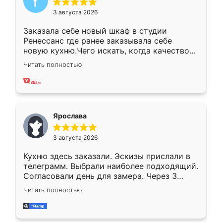
3 августа 2026
Заказала себе новый шкаф в студии
Ренессанс где ранее заказывала себе
новую кухню.Чего искать, когда качеством
вполне довольна. Служит кухня уже почти
Читать полностью
два года, нареканий нет.
Ярослава
3 августа 2026
Кухню здесь заказали. Эскизы прислали в
телеграмм. Выбрали наиболее подходящий.
Согласовали день для замера. Через 3
недели кухня была уже готова. Остались
Читать полностью
довольны работой. Спасибо Ренессанс
мебель за качественную работу!