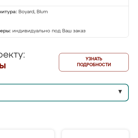
итура:
Boyard, Blum
еры:
индивидуально под Ваш заказ
екту:
УЗНАТЬ
лы
ПОДРОБНОСТИ
▼