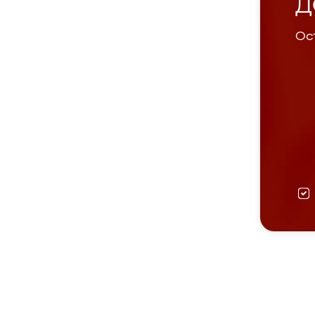
Д
Ост