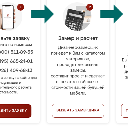
вьте заявку
Замер и расчет
ите по номерам
Дизайнер-замерщик
800) 511-89-55
приедет к Вам с каталогом
материалов,
Вы
495) 665-24-01
проведёт детальные
р
926) 409-68-13
замеры,
д
составит проект и сделает
з
те заявку на сайте для
окончательный расчёт
нсультации и
стоимости Вашей будущей
ительного расчёта
стоимости.
мебели.
ВЫЗВАТЬ ЗАМЕРЩИКА
АВИТЬ ЗАЯВКУ