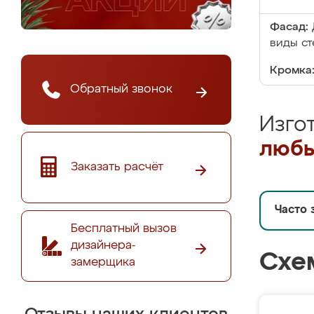
Фасад:
виды ст
Кромка
Обратный звонок
Изго
любы
Заказать расчёт
Часто 
Бесплатный вызов
дизайнера-
Схе
замерщика