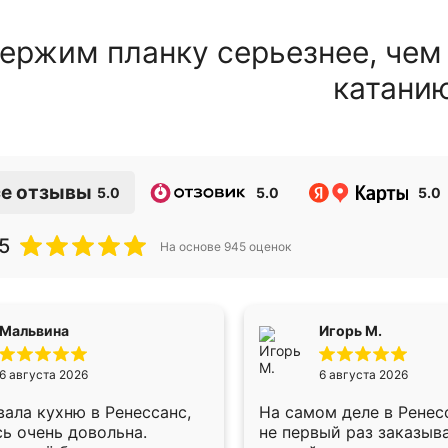
ержим планку серьезнее, чем
катани
е отзывы
5.0
5.0
5.0
5
На основе
945
оценок
Мальвина
Игорь М.
6 августа 2026
6 августа 2026
ала кухню в Ренессанс,
На самом деле в Ренес
ь очень довольна.
не первый раз заказыв