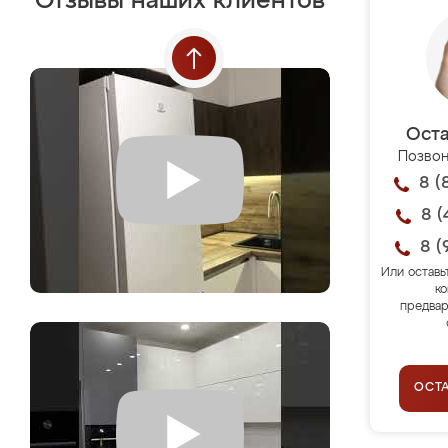
Отзывы наших клиентов
Оста
Позвон
8 (
8 (
8 (
Или оставь
ко
предвар
ОСТ