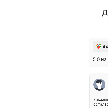
Д
Вс
5.0
из 
Заказыв
осталас