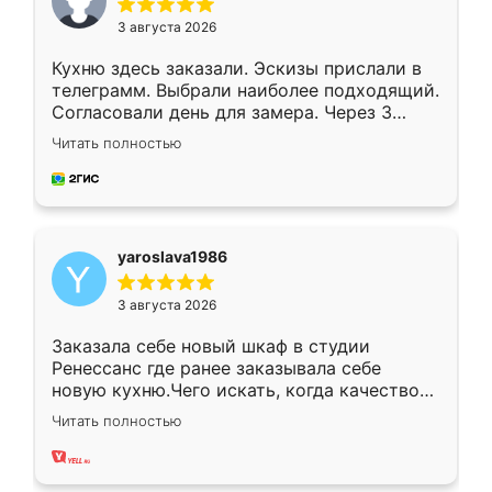
3 августа 2026
Кухню здесь заказали. Эскизы прислали в
телеграмм. Выбрали наиболее подходящий.
Согласовали день для замера. Через 3
недели кухня была уже готова. Остались
Читать полностью
довольны работой. Спасибо Ренессанс
мебель за качественную работу!
yaroslava1986
3 августа 2026
Заказала себе новый шкаф в студии
Ренессанс где ранее заказывала себе
новую кухню.Чего искать, когда качеством
вполне довольна. Служит кухня уже почти
Читать полностью
два года, нареканий нет.