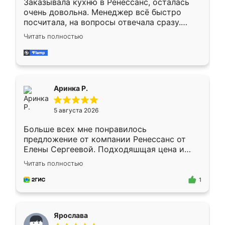
Заказывала кухню в Ренессанс, осталась
очень довольна. Менеджер всё быстро
посчитала, на вопросы отвечала сразу.
Замерщик приехал в субботу, подошёл к
Читать полностью
делу со всей ответственностью. Собрали
за день, ребята работали аккуратно, даже
пыли почти не было. Качество отличное,
ящики ходят плавно, ничего не скрипит.
Всё подошло как влитое.
Аринка Р.
5 августа 2026
Больше всех мне понравилось
предложение от компании Ренессанс от
Елены Сергеевой. Подходяшщая цена и
короткие сроки изготовления. Приехавший
Читать полностью
для замера сотрудник Владислав
предложил по моему эскизу самый
1
подходящий вариант шкафа. Немного его
видоизменил, получилось даже лучше, чем
я хотела.
Ярослава