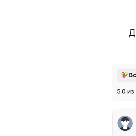
Д
Вс
5.0
из 