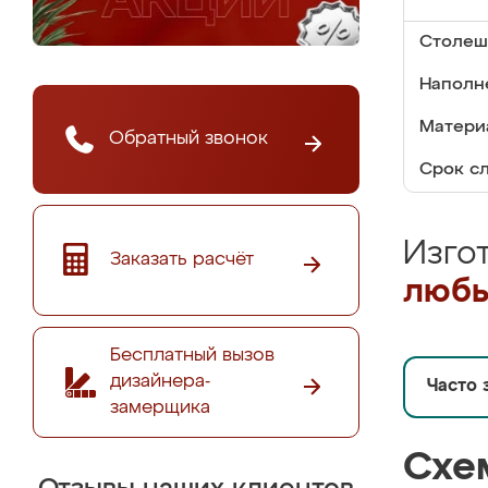
Столеш
Наполн
Материа
Обратный звонок
Срок с
Изго
Заказать расчёт
любы
Бесплатный вызов
дизайнера-
Часто 
замерщика
Схе