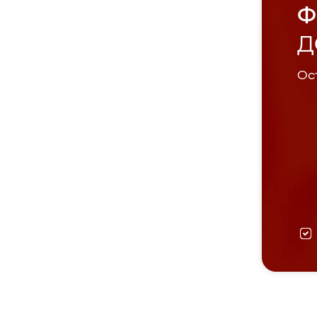
Ф
Д
Ост