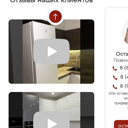
Отзывы наших клиентов
Оста
Позвон
8 (
8 (
8 (
Или оставь
ко
предвар
ОСТ