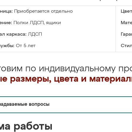
ница:
Приобретается отдельно
Цвет
ение:
Полки ЛДСП, ящики
Мате
л каркаса:
ЛДСП
Гара
лужбы:
От 5 лет
Стил
товим по индивидуальному про
е размеры, цвета и материа
задаваемые вопросы
ма работы