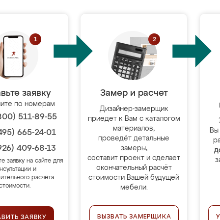
вьте заявку
Замер и расчет
ите по номерам
Дизайнер-замерщик
800) 511-89-55
приедет к Вам с каталогом
материалов,
Вы
495) 665-24-01
проведёт детальные
р
926) 409-68-13
замеры,
д
составит проект и сделает
з
те заявку на сайте для
окончательный расчёт
нсультации и
стоимости Вашей будущей
ительного расчёта
стоимости.
мебели.
ВЫЗВАТЬ ЗАМЕРЩИКА
АВИТЬ ЗАЯВКУ