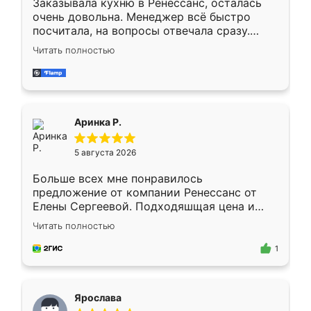
Заказывала кухню в Ренессанс, осталась
очень довольна. Менеджер всё быстро
посчитала, на вопросы отвечала сразу.
Замерщик приехал в субботу, подошёл к
Читать полностью
делу со всей ответственностью. Собрали
за день, ребята работали аккуратно, даже
пыли почти не было. Качество отличное,
ящики ходят плавно, ничего не скрипит.
Всё подошло как влитое.
Аринка Р.
5 августа 2026
Больше всех мне понравилось
предложение от компании Ренессанс от
Елены Сергеевой. Подходяшщая цена и
короткие сроки изготовления. Приехавший
Читать полностью
для замера сотрудник Владислав
предложил по моему эскизу самый
1
подходящий вариант шкафа. Немного его
видоизменил, получилось даже лучше, чем
я хотела.
Ярослава