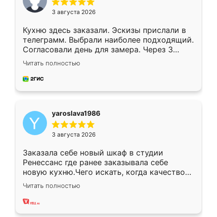
3 августа 2026
Кухню здесь заказали. Эскизы прислали в
телеграмм. Выбрали наиболее подходящий.
Согласовали день для замера. Через 3
недели кухня была уже готова. Остались
Читать полностью
довольны работой. Спасибо Ренессанс
мебель за качественную работу!
yaroslava1986
3 августа 2026
Заказала себе новый шкаф в студии
Ренессанс где ранее заказывала себе
новую кухню.Чего искать, когда качеством
вполне довольна. Служит кухня уже почти
Читать полностью
два года, нареканий нет.