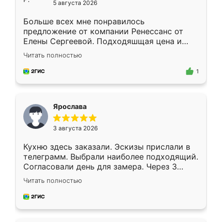
5 августа 2026
Больше всех мне понравилось
предложение от компании Ренессанс от
Елены Сергеевой. Подходяшщая цена и
короткие сроки изготовления. Приехавший
Читать полностью
для замера сотрудник Владислав
предложил по моему эскизу самый
1
подходящий вариант шкафа. Немного его
видоизменил, получилось даже лучше, чем
я хотела.
Ярослава
3 августа 2026
Кухню здесь заказали. Эскизы прислали в
телеграмм. Выбрали наиболее подходящий.
Согласовали день для замера. Через 3
недели кухня была уже готова. Остались
Читать полностью
довольны работой. Спасибо Ренессанс
мебель за качественную работу!