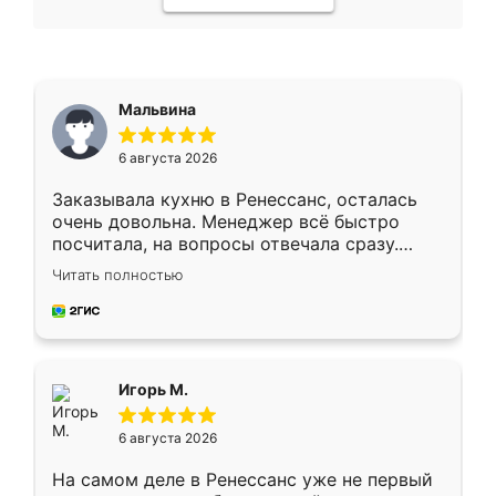
Мальвина
6 августа 2026
Заказывала кухню в Ренессанс, осталась
очень довольна. Менеджер всё быстро
посчитала, на вопросы отвечала сразу.
Замерщик приехал в субботу, подошёл к
Читать полностью
делу со всей ответственностью. Собрали
за день, ребята работали аккуратно, даже
пыли почти не было. Качество отличное,
ящики ходят плавно, ничего не скрипит.
Всё подошло как влитое.
Игорь М.
6 августа 2026
На самом деле в Ренессанс уже не первый