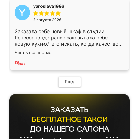
yaroslava1986
3 августа 2026
Заказала себе новый шкаф в студии
Ренессанс где ранее заказывала себе
новую кухню.Чего искать, когда качеством
вполне довольна. Служит кухня уже почти
Читать полностью
два года, нареканий нет.
Еще
ЗАКАЗАТЬ
БЕСПЛАТНОЕ ТАКСИ
ДО НАШЕГО САЛОНА