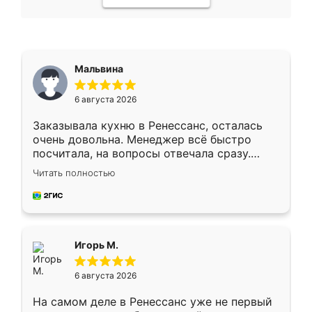
Мальвина
6 августа 2026
Заказывала кухню в Ренессанс, осталась
очень довольна. Менеджер всё быстро
посчитала, на вопросы отвечала сразу.
Замерщик приехал в субботу, подошёл к
Читать полностью
делу со всей ответственностью. Собрали
за день, ребята работали аккуратно, даже
пыли почти не было. Качество отличное,
ящики ходят плавно, ничего не скрипит.
Всё подошло как влитое.
Игорь М.
6 августа 2026
На самом деле в Ренессанс уже не первый