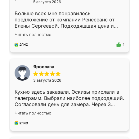
5 августа 2026
Больше всех мне понравилось
предложение от компании Ренессанс от
Елены Сергеевой. Подходяшщая цена и
короткие сроки изготовления. Приехавший
Читать полностью
для замера сотрудник Владислав
предложил по моему эскизу самый
1
подходящий вариант шкафа. Немного его
видоизменил, получилось даже лучше, чем
я хотела.
Ярослава
3 августа 2026
Кухню здесь заказали. Эскизы прислали в
телеграмм. Выбрали наиболее подходящий.
Согласовали день для замера. Через 3
недели кухня была уже готова. Остались
Читать полностью
довольны работой. Спасибо Ренессанс
мебель за качественную работу!