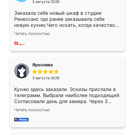
3 августа 2026
Заказала себе новый шкаф в студии
Ренессанс где ранее заказывала себе
новую кухню.Чего искать, когда качеством
вполне довольна. Служит кухня уже почти
Читать полностью
два года, нареканий нет.
Ярослава
3 августа 2026
Кухню здесь заказали. Эскизы прислали в
телеграмм. Выбрали наиболее подходящий.
Согласовали день для замера. Через 3
недели кухня была уже готова. Остались
Читать полностью
довольны работой. Спасибо Ренессанс
мебель за качественную работу!