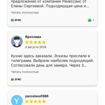
предложение от компании Ренессанс от
Елены Сергеевой. Подходяшщая цена и
короткие сроки изготовления. Приехавший
Читать полностью
для замера сотрудник Владислав
предложил по моему эскизу самый
1
подходящий вариант шкафа. Немного его
видоизменил, получилось даже лучше, чем
я хотела.
Ярослава
3 августа 2026
Кухню здесь заказали. Эскизы прислали в
телеграмм. Выбрали наиболее подходящий.
Согласовали день для замера. Через 3
недели кухня была уже готова. Остались
Читать полностью
довольны работой. Спасибо Ренессанс
мебель за качественную работу!
yaroslava1986