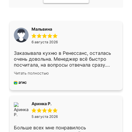
Мальвина
6 августа 2026
Заказывала кухню в Ренессанс, осталась
очень довольна. Менеджер всё быстро
посчитала, на вопросы отвечала сразу.
Замерщик приехал в субботу, подошёл к
Читать полностью
делу со всей ответственностью. Собрали
за день, ребята работали аккуратно, даже
пыли почти не было. Качество отличное,
ящики ходят плавно, ничего не скрипит.
Всё подошло как влитое.
Аринка Р.
5 августа 2026
Больше всех мне понравилось