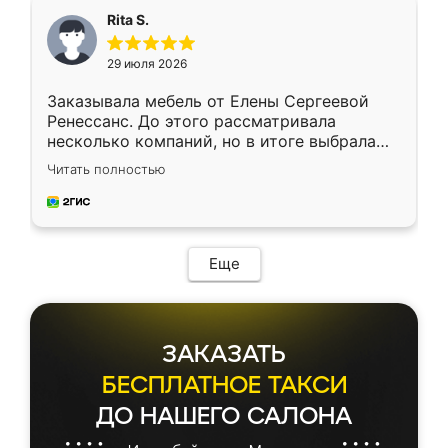
Rita S.
29 июля 2026
Заказывала мебель от Елены Сергеевой
Ренессанс. До этого рассматривала
несколько компаний, но в итоге выбрала
эту. Сначала обговорили условия, потом
Читать полностью
приехал замерщик, всё спокойно объяснил
и снял размеры. Изготовили в срок, с
доставкой тоже никаких проблем не
возникло. Сборку выполнили аккуратно,
мебель сразу встала на свое место без
Еще
каких-либо доработок. Качеством осталась
довольна, все выглядит так, как и ожидала.
ЗАКАЗАТЬ
БЕСПЛАТНОЕ ТАКСИ
ДО НАШЕГО САЛОНА