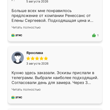
5 августа 2026
Больше всех мне понравилось
предложение от компании Ренессанс от
Елены Сергеевой. Подходяшщая цена и
короткие сроки изготовления. Приехавший
Читать полностью
для замера сотрудник Владислав
предложил по моему эскизу самый
1
подходящий вариант шкафа. Немного его
видоизменил, получилось даже лучше, чем
я хотела.
Ярослава
3 августа 2026
Кухню здесь заказали. Эскизы прислали в
телеграмм. Выбрали наиболее подходящий.
Согласовали день для замера. Через 3
недели кухня была уже готова. Остались
Читать полностью
довольны работой. Спасибо Ренессанс
мебель за качественную работу!