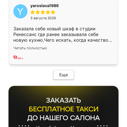
yaroslava1986
3 августа 2026
Заказала себе новый шкаф в студии
Ренессанс где ранее заказывала себе
новую кухню.Чего искать, когда качеством
вполне довольна. Служит кухня уже почти
Читать полностью
два года, нареканий нет.
Еще
ЗАКАЗАТЬ
БЕСПЛАТНОЕ ТАКСИ
ДО НАШЕГО САЛОНА