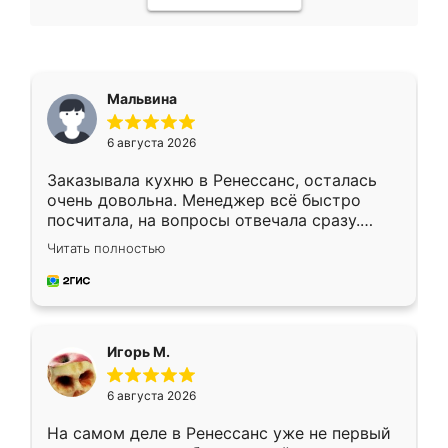
Мальвина
6 августа 2026
Заказывала кухню в Ренессанс, осталась
очень довольна. Менеджер всё быстро
посчитала, на вопросы отвечала сразу.
Замерщик приехал в субботу, подошёл к
Читать полностью
делу со всей ответственностью. Собрали
за день, ребята работали аккуратно, даже
пыли почти не было. Качество отличное,
ящики ходят плавно, ничего не скрипит.
Всё подошло как влитое.
Игорь М.
6 августа 2026
На самом деле в Ренессанс уже не первый