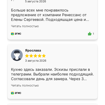
5 августа 2026
Больше всех мне понравилось
предложение от компании Ренессанс от
Елены Сергеевой. Подходяшщая цена и
короткие сроки изготовления. Приехавший
Читать полностью
для замера сотрудник Владислав
предложил по моему эскизу самый
1
подходящий вариант шкафа. Немного его
видоизменил, получилось даже лучше, чем
я хотела.
Ярослава
3 августа 2026
Кухню здесь заказали. Эскизы прислали в
телеграмм. Выбрали наиболее подходящий.
Согласовали день для замера. Через 3
недели кухня была уже готова. Остались
Читать полностью
довольны работой. Спасибо Ренессанс
мебель за качественную работу!