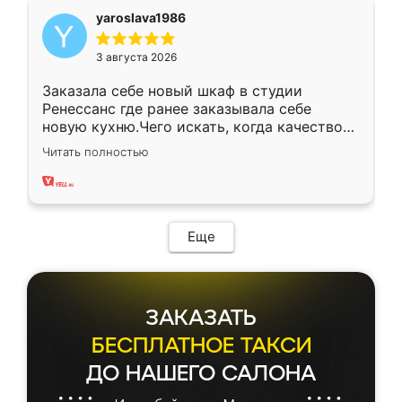
yaroslava1986
3 августа 2026
Заказала себе новый шкаф в студии
Ренессанс где ранее заказывала себе
новую кухню.Чего искать, когда качеством
вполне довольна. Служит кухня уже почти
Читать полностью
два года, нареканий нет.
Еще
ЗАКАЗАТЬ
БЕСПЛАТНОЕ ТАКСИ
ДО НАШЕГО САЛОНА