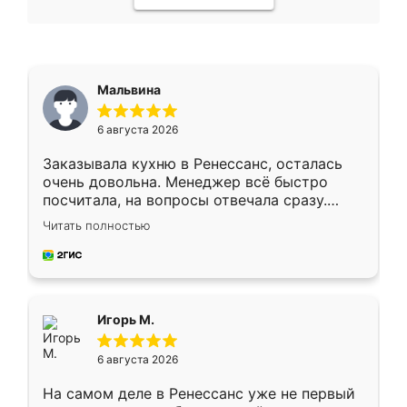
Мальвина
6 августа 2026
Заказывала кухню в Ренессанс, осталась
очень довольна. Менеджер всё быстро
посчитала, на вопросы отвечала сразу.
Замерщик приехал в субботу, подошёл к
Читать полностью
делу со всей ответственностью. Собрали
за день, ребята работали аккуратно, даже
пыли почти не было. Качество отличное,
ящики ходят плавно, ничего не скрипит.
Всё подошло как влитое.
Игорь М.
6 августа 2026
На самом деле в Ренессанс уже не первый