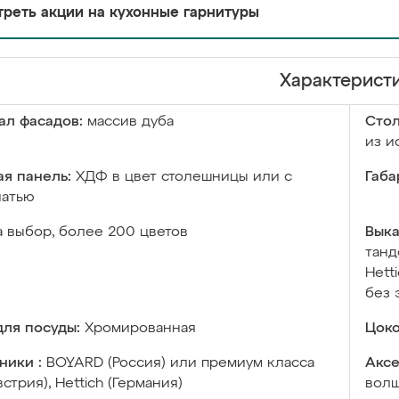
реть акции на кухонные гарнитуры
Характерист
ал фасадов:
массив дуба
Сто
из и
я панель:
ХДФ в цвет столешницы или с
Габа
чатью
а выбор, более 200 цветов
Выка
танд
Hett
без 
ля посуды:
Хромированная
Цоко
ники :
BOYARD (Россия) или премиум класса
Аксе
встрия), Hettich (Германия)
волш