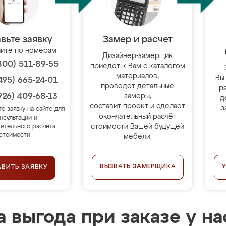
вьте заявку
Замер и расчет
ите по номерам
Дизайнер-замерщик
800) 511-89-55
приедет к Вам с каталогом
материалов,
Вы
495) 665-24-01
проведёт детальные
р
926) 409-68-13
замеры,
д
составит проект и сделает
з
те заявку на сайте для
окончательный расчёт
нсультации и
стоимости Вашей будущей
ительного расчёта
стоимости.
мебели.
ВЫЗВАТЬ ЗАМЕРЩИКА
АВИТЬ ЗАЯВКУ
 выгода при заказе у на