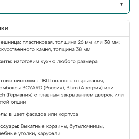
▼
ики
лешница:
пластиковая, толщина 26 мм или 38 мм;
скусственного камня, толщина 38 мм
риты:
изготовим кухню любого размера
тные системы :
ПВШ полного открывания,
ембоксы BOYARD (Россия), Blum (Австрия) или
ich (Германия) с плавным закрыванием дверок или
этой опции
ль:
в цвет фасадов или корпуса
ссуары:
Выкатные корзины, бутылочницы,
ебные уголки, карусели