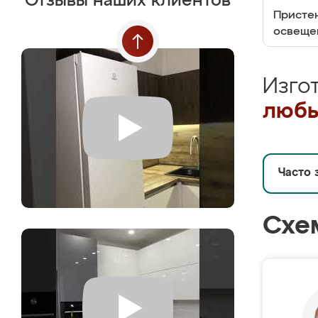
Отзывы наших клиентов
Пристен
освеще
Изго
любы
Часто 
Схе