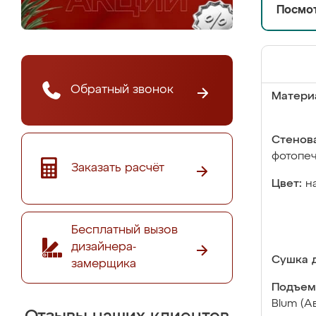
Посмот
Обратный звонок
Матери
Стенова
фотопе
Заказать расчёт
Цвет:
н
Бесплатный вызов
дизайнера-
Сушка д
замерщика
Подъем
Blum (А