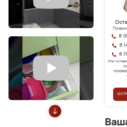
Оста
Позвон
8 (
8 (
8 (
Или оставь
ко
предвар
ОСТ
Ваша