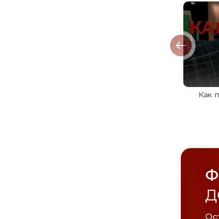
Как 
Ф
Д
Ост