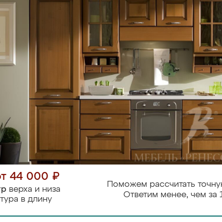
от 44 000 ₽
Поможем рассчитать точну
тр
верха и низа
Ответим менее, чем за 
тура в длину