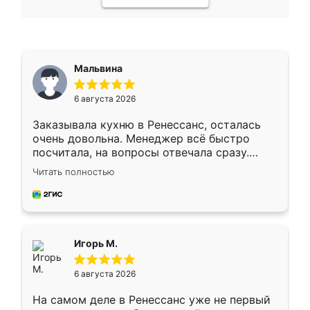
Мальвина
6 августа 2026
Заказывала кухню в Ренессанс, осталась
очень довольна. Менеджер всё быстро
посчитала, на вопросы отвечала сразу.
Замерщик приехал в субботу, подошёл к
Читать полностью
делу со всей ответственностью. Собрали
за день, ребята работали аккуратно, даже
пыли почти не было. Качество отличное,
ящики ходят плавно, ничего не скрипит.
Всё подошло как влитое.
Игорь М.
6 августа 2026
На самом деле в Ренессанс уже не первый