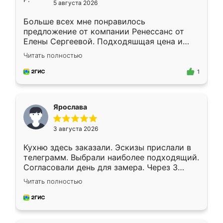
5 августа 2026
Больше всех мне понравилось
предложение от компании Ренессанс от
Елены Сергеевой. Подходяшщая цена и
короткие сроки изготовления. Приехавший
Читать полностью
для замера сотрудник Владислав
предложил по моему эскизу самый
1
подходящий вариант шкафа. Немного его
видоизменил, получилось даже лучше, чем
я хотела.
Ярослава
3 августа 2026
Кухню здесь заказали. Эскизы прислали в
телеграмм. Выбрали наиболее подходящий.
Согласовали день для замера. Через 3
недели кухня была уже готова. Остались
Читать полностью
довольны работой. Спасибо Ренессанс
мебель за качественную работу!