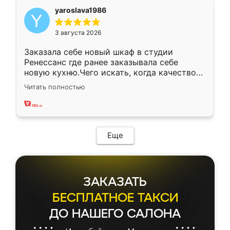
yaroslava1986
3 августа 2026
Заказала себе новый шкаф в студии
Ренессанс где ранее заказывала себе
новую кухню.Чего искать, когда качеством
вполне довольна. Служит кухня уже почти
Читать полностью
два года, нареканий нет.
Еще
ЗАКАЗАТЬ
БЕСПЛАТНОЕ ТАКСИ
ДО НАШЕГО САЛОНА