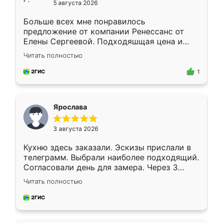
5 августа 2026
Больше всех мне понравилось
предложение от компании Ренессанс от
Елены Сергеевой. Подходяшщая цена и
короткие сроки изготовления. Приехавший
Читать полностью
для замера сотрудник Владислав
предложил по моему эскизу самый
1
подходящий вариант шкафа. Немного его
видоизменил, получилось даже лучше, чем
я хотела.
Ярослава
3 августа 2026
Кухню здесь заказали. Эскизы прислали в
телеграмм. Выбрали наиболее подходящий.
Согласовали день для замера. Через 3
недели кухня была уже готова. Остались
Читать полностью
довольны работой. Спасибо Ренессанс
мебель за качественную работу!