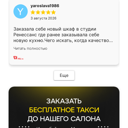
yaroslava1986
3 августа 2026
Заказала себе новый шкаф в студии
Ренессанс где ранее заказывала себе
новую кухню.Чего искать, когда качеством
вполне довольна. Служит кухня уже почти
Читать полностью
два года, нареканий нет.
Еще
ЗАКАЗАТЬ
БЕСПЛАТНОЕ ТАКСИ
ДО НАШЕГО САЛОНА