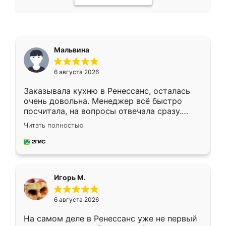
Мальвина
6 августа 2026
Заказывала кухню в Ренессанс, осталась
очень довольна. Менеджер всё быстро
посчитала, на вопросы отвечала сразу.
Замерщик приехал в субботу, подошёл к
Читать полностью
делу со всей ответственностью. Собрали
за день, ребята работали аккуратно, даже
пыли почти не было. Качество отличное,
ящики ходят плавно, ничего не скрипит.
Всё подошло как влитое.
Игорь М.
6 августа 2026
На самом деле в Ренессанс уже не первый