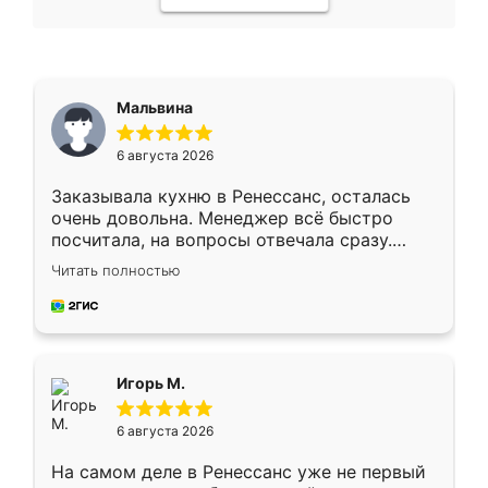
Мальвина
6 августа 2026
Заказывала кухню в Ренессанс, осталась
очень довольна. Менеджер всё быстро
посчитала, на вопросы отвечала сразу.
Замерщик приехал в субботу, подошёл к
Читать полностью
делу со всей ответственностью. Собрали
за день, ребята работали аккуратно, даже
пыли почти не было. Качество отличное,
ящики ходят плавно, ничего не скрипит.
Всё подошло как влитое.
Игорь М.
6 августа 2026
На самом деле в Ренессанс уже не первый