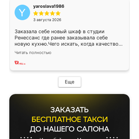
yaroslava1986
3 августа 2026
Заказала себе новый шкаф в студии
Ренессанс где ранее заказывала себе
новую кухню.Чего искать, когда качеством
вполне довольна. Служит кухня уже почти
Читать полностью
два года, нареканий нет.
Еще
ЗАКАЗАТЬ
БЕСПЛАТНОЕ ТАКСИ
ДО НАШЕГО САЛОНА