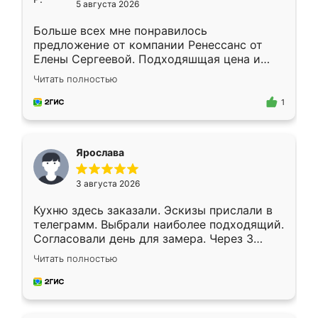
5 августа 2026
Больше всех мне понравилось
предложение от компании Ренессанс от
Елены Сергеевой. Подходяшщая цена и
короткие сроки изготовления. Приехавший
Читать полностью
для замера сотрудник Владислав
предложил по моему эскизу самый
1
подходящий вариант шкафа. Немного его
видоизменил, получилось даже лучше, чем
я хотела.
Ярослава
3 августа 2026
Кухню здесь заказали. Эскизы прислали в
телеграмм. Выбрали наиболее подходящий.
Согласовали день для замера. Через 3
недели кухня была уже готова. Остались
Читать полностью
довольны работой. Спасибо Ренессанс
мебель за качественную работу!