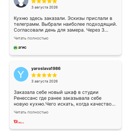
3 августа 2026
Кухню здесь заказали. Эскизы прислали в
телеграмм. Выбрали наиболее подходящий.
Согласовали день для замера. Через 3
недели кухня была уже готова. Остались
Читать полностью
довольны работой. Спасибо Ренессанс
мебель за качественную работу!
yaroslava1986
3 августа 2026
Заказала себе новый шкаф в студии
Ренессанс где ранее заказывала себе
новую кухню.Чего искать, когда качеством
вполне довольна. Служит кухня уже почти
Читать полностью
два года, нареканий нет.