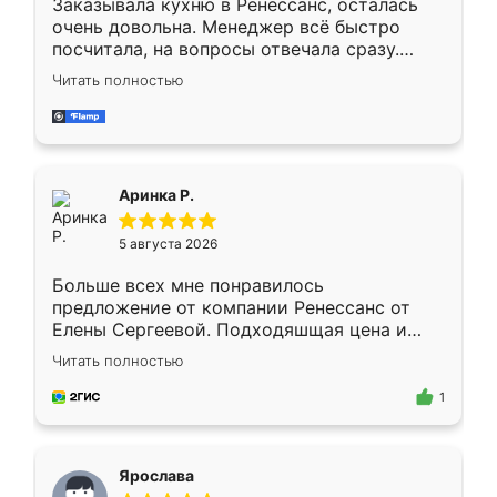
Заказывала кухню в Ренессанс, осталась
очень довольна. Менеджер всё быстро
посчитала, на вопросы отвечала сразу.
Замерщик приехал в субботу, подошёл к
Читать полностью
делу со всей ответственностью. Собрали
за день, ребята работали аккуратно, даже
пыли почти не было. Качество отличное,
ящики ходят плавно, ничего не скрипит.
Всё подошло как влитое.
Аринка Р.
5 августа 2026
Больше всех мне понравилось
предложение от компании Ренессанс от
Елены Сергеевой. Подходяшщая цена и
короткие сроки изготовления. Приехавший
Читать полностью
для замера сотрудник Владислав
предложил по моему эскизу самый
1
подходящий вариант шкафа. Немного его
видоизменил, получилось даже лучше, чем
я хотела.
Ярослава