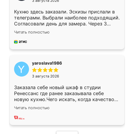
3 августа 2026
Кухню здесь заказали. Эскизы прислали в
телеграмм. Выбрали наиболее подходящий.
Согласовали день для замера. Через 3
недели кухня была уже готова. Остались
Читать полностью
довольны работой. Спасибо Ренессанс
мебель за качественную работу!
yaroslava1986
3 августа 2026
Заказала себе новый шкаф в студии
Ренессанс где ранее заказывала себе
новую кухню.Чего искать, когда качеством
вполне довольна. Служит кухня уже почти
Читать полностью
два года, нареканий нет.