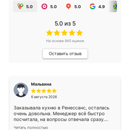
5.0
5.0
5.0
4.9
5.0
5.0
из 5
На основе
945
оценок
Оставить отзыв
Мальвина
6 августа 2026
Заказывала кухню в Ренессанс, осталась
очень довольна. Менеджер всё быстро
посчитала, на вопросы отвечала сразу.
Замерщик приехал в субботу, подошёл к
Читать полностью