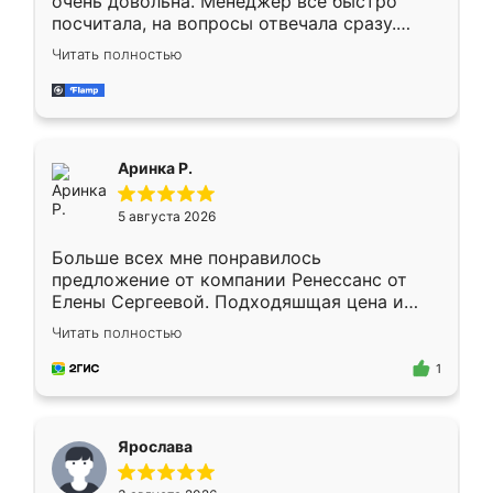
очень довольна. Менеджер всё быстро
посчитала, на вопросы отвечала сразу.
Замерщик приехал в субботу, подошёл к
Читать полностью
делу со всей ответственностью. Собрали
за день, ребята работали аккуратно, даже
пыли почти не было. Качество отличное,
ящики ходят плавно, ничего не скрипит.
Всё подошло как влитое.
Аринка Р.
5 августа 2026
Больше всех мне понравилось
предложение от компании Ренессанс от
Елены Сергеевой. Подходяшщая цена и
короткие сроки изготовления. Приехавший
Читать полностью
для замера сотрудник Владислав
предложил по моему эскизу самый
1
подходящий вариант шкафа. Немного его
видоизменил, получилось даже лучше, чем
я хотела.
Ярослава