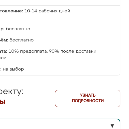
товление:
10-14 рабочих дней
р:
бесплатно
ём:
бесплатно
та:
10% предоплата, 90% после доставки
ели
:
на выбор
екту:
УЗНАТЬ
лы
ПОДРОБНОСТИ
▼