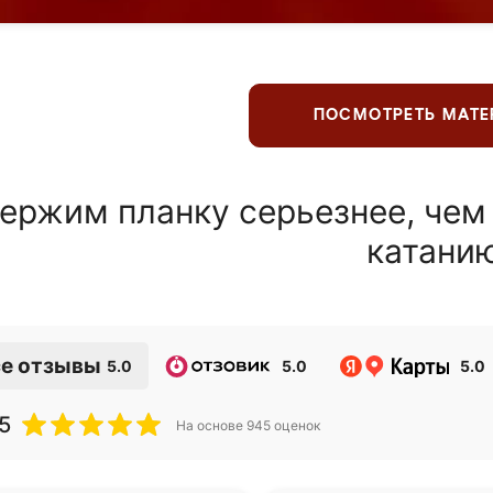
ПОСМОТРЕТЬ МАТ
ержим планку серьезнее, чем
катани
е отзывы
5.0
5.0
5.0
5
На основе
945
оценок