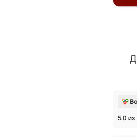
Д
Вс
5.0
из 