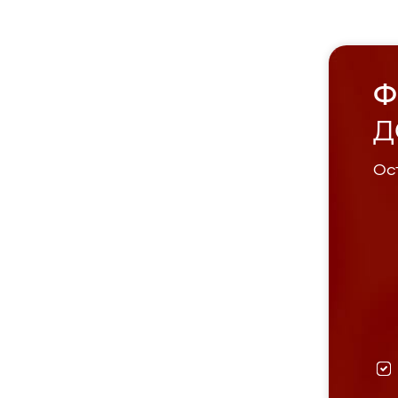
Ф
Д
Ост