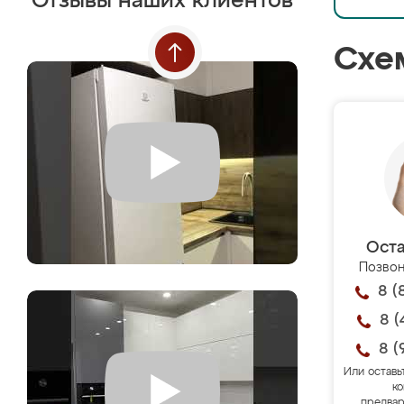
Отзывы наших клиентов
Схе
Оста
Позвон
8 (
8 (
8 (
Или оставь
ко
предвар