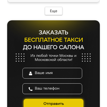
доставкой тоже никаких проблем не
возникло. Сборку выполнили аккуратно,
мебель сразу встала на свое место без
Еще
каких-либо доработок. Качеством осталась
довольна, все выглядит так, как и ожидала.
ЗАКАЗАТЬ
БЕСПЛАТНОЕ ТАКСИ
ДО НАШЕГО САЛОНА
Из любой точки Москвы и
Московской области!
Отправить