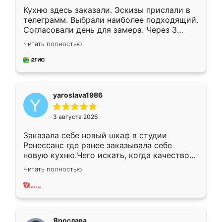
Кухню здесь заказали. Эскизы прислали в
телеграмм. Выбрали наиболее подходящий.
Согласовали день для замера. Через 3
недели кухня была уже готова. Остались
Читать полностью
довольны работой. Спасибо Ренессанс
мебель за качественную работу!
yaroslava1986
3 августа 2026
Заказала себе новый шкаф в студии
Ренессанс где ранее заказывала себе
новую кухню.Чего искать, когда качеством
вполне довольна. Служит кухня уже почти
Читать полностью
два года, нареканий нет.
Ярослава