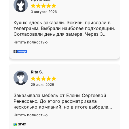
3 августа 2026
Кухню здесь заказали. Эскизы прислали в
телеграмм. Выбрали наиболее подходящий.
Согласовали день для замера. Через 3
недели кухня была уже готова. Остались
Читать полностью
довольны работой. Спасибо Ренессанс
мебель за качественную работу!
Rita S.
29 июля 2026
Заказывала мебель от Елены Сергеевой
Ренессанс. До этого рассматривала
несколько компаний, но в итоге выбрала
эту. Сначала обговорили условия, потом
Читать полностью
приехал замерщик, всё спокойно объяснил
и снял размеры. Изготовили в срок, с