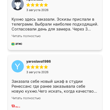
3 августа 2026
Кухню здесь заказали. Эскизы прислали в
телеграмм. Выбрали наиболее подходящий.
Согласовали день для замера. Через 3
недели кухня была уже готова. Остались
Читать полностью
довольны работой. Спасибо Ренессанс
мебель за качественную работу!
yaroslava1986
3 августа 2026
Заказала себе новый шкаф в студии
Ренессанс где ранее заказывала себе
новую кухню.Чего искать, когда качеством
вполне довольна. Служит кухня уже почти
Читать полностью
два года, нареканий нет.