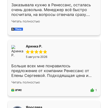
Заказывала кухню в Ренессанс, осталась
очень довольна. Менеджер всё быстро
посчитала, на вопросы отвечала сразу.
Замерщик приехал в субботу, подошёл к
Читать полностью
делу со всей ответственностью. Собрали
за день, ребята работали аккуратно, даже
пыли почти не было. Качество отличное,
ящики ходят плавно, ничего не скрипит.
Всё подошло как влитое.
Аринка Р.
5 августа 2026
Больше всех мне понравилось
предложение от компании Ренессанс от
Елены Сергеевой. Подходяшщая цена и
короткие сроки изготовления. Приехавший
Читать полностью
для замера сотрудник Владислав
предложил по моему эскизу самый
1
подходящий вариант шкафа. Немного его
видоизменил, получилось даже лучше, чем
я хотела.
Ярослава