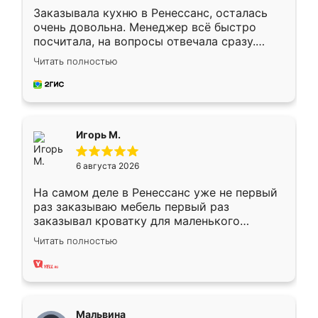
Заказывала кухню в Ренессанс, осталась
очень довольна. Менеджер всё быстро
посчитала, на вопросы отвечала сразу.
Замерщик приехал в субботу, подошёл к
Читать полностью
делу со всей ответственностью. Собрали
за день, ребята работали аккуратно, даже
пыли почти не было. Качество отличное,
ящики ходят плавно, ничего не скрипит.
Всё подошло как влитое.
Игорь М.
6 августа 2026
На самом деле в Ренессанс уже не первый
раз заказываю мебель первый раз
заказывал кроватку для маленького
ребёнка при его рождении ,во второй раз
Читать полностью
заказал шкаф-купе. По качеству очень
хорошее сборка достаточно быстрая,
также адекватные цены. До этого
сравнивал с разными конкурентами в этом
сегменте ,выбор у конкурентов куда
Мальвина