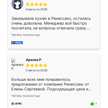
меньше, здесь же он более разнообразный.
Мне нравится ,если что-то потребуется из
6 августа 2026
мебели буду заказывать только здесь.
Заказывала кухню в Ренессанс, осталась
очень довольна. Менеджер всё быстро
посчитала, на вопросы отвечала сразу.
Замерщик приехал в субботу, подошёл к
Читать полностью
делу со всей ответственностью. Собрали
за день, ребята работали аккуратно, даже
пыли почти не было. Качество отличное,
ящики ходят плавно, ничего не скрипит.
Всё подошло как влитое.
Аринка Р.
5 августа 2026
Больше всех мне понравилось
предложение от компании Ренессанс от
Елены Сергеевой. Подходяшщая цена и
короткие сроки изготовления. Приехавший
Читать полностью
для замера сотрудник Владислав
предложил по моему эскизу самый
1