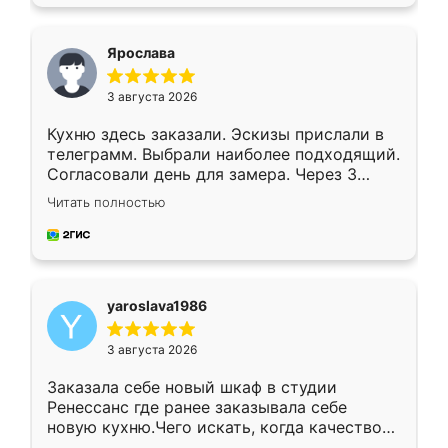
подходящий вариант шкафа. Немного его
видоизменил, получилось даже лучше, чем
я хотела.
Ярослава
3 августа 2026
Кухню здесь заказали. Эскизы прислали в
телеграмм. Выбрали наиболее подходящий.
Согласовали день для замера. Через 3
недели кухня была уже готова. Остались
Читать полностью
довольны работой. Спасибо Ренессанс
мебель за качественную работу!
yaroslava1986
3 августа 2026
Заказала себе новый шкаф в студии
Ренессанс где ранее заказывала себе
новую кухню.Чего искать, когда качеством
вполне довольна. Служит кухня уже почти