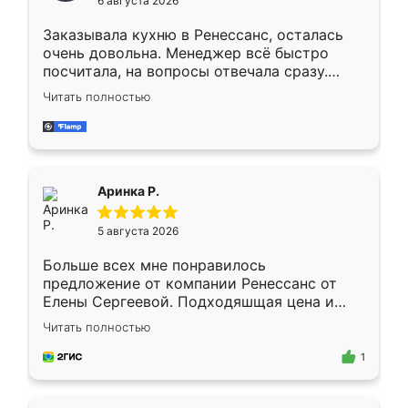
6 августа 2026
мебели буду заказывать только здесь.
Заказывала кухню в Ренессанс, осталась
очень довольна. Менеджер всё быстро
посчитала, на вопросы отвечала сразу.
Замерщик приехал в субботу, подошёл к
Читать полностью
делу со всей ответственностью. Собрали
за день, ребята работали аккуратно, даже
пыли почти не было. Качество отличное,
ящики ходят плавно, ничего не скрипит.
Всё подошло как влитое.
Аринка Р.
5 августа 2026
Больше всех мне понравилось
предложение от компании Ренессанс от
Елены Сергеевой. Подходяшщая цена и
короткие сроки изготовления. Приехавший
Читать полностью
для замера сотрудник Владислав
предложил по моему эскизу самый
1
подходящий вариант шкафа. Немного его
видоизменил, получилось даже лучше, чем