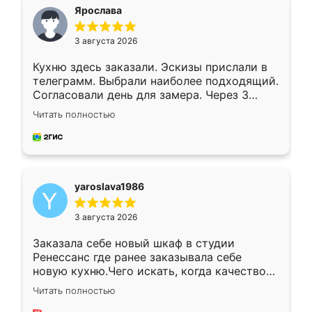
я хотела.
Ярослава
3 августа 2026
Кухню здесь заказали. Эскизы прислали в
телеграмм. Выбрали наиболее подходящий.
Согласовали день для замера. Через 3
недели кухня была уже готова. Остались
Читать полностью
довольны работой. Спасибо Ренессанс
мебель за качественную работу!
yaroslava1986
3 августа 2026
Заказала себе новый шкаф в студии
Ренессанс где ранее заказывала себе
новую кухню.Чего искать, когда качеством
вполне довольна. Служит кухня уже почти
Читать полностью
два года, нареканий нет.