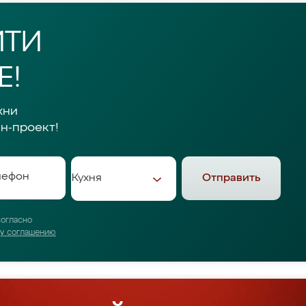
ЙТИ
Е!
хни
н-проект!
Отправить
согласно
му соглашению